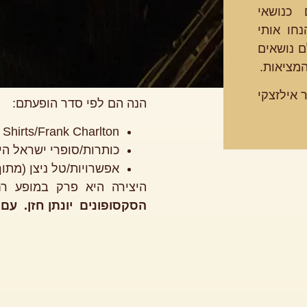
כנושאי
חו אותי
ם נושאים
המציאות.
 אילזצקי
הנה הם לפי סדר הופעתם:
 Shirts/Frank Charlton
כותרות/סופרי ישראל היום,וואלה, ynet, ומעריב; א
אפשרויות/טל ניצן (מתוך 
היצירה היא פרק במופע רח
הסקסופונים
יונתן
חזן
.
עם