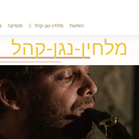
הופעות
מלחין-נגן-קהל
מוסיקה
ב
מלחין-נגן-קהל