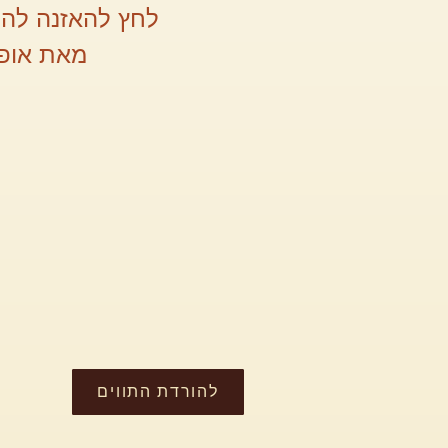
לחץ להאזנה להק
מאת אופיר אילזצק
להורדת התווים