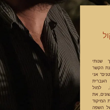
ול
 שנותי
נת הקשר
ים" אני
 העברית
, למול
ונים, את
 המיקוד
של השפה