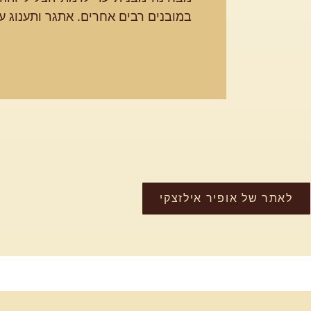
במובנים רבים אחרים. אתגר ותענוג ע
לאתר של אופיר אילזצקי