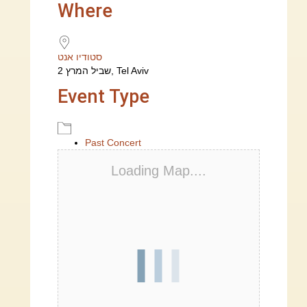
Download ICS
Google Calendar
iCalendar
Office 365
Outlook Live
Where
סטודיו אנט
שביל המרץ 2, Tel Aviv
Event Type
Past Concert
Loading Map....