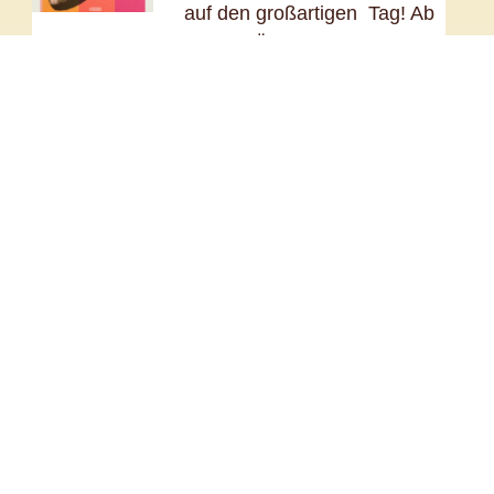
auf den großartigen Tag! Ab
11 Uhr: Öffentliches Labor,
Austausch Filmschaffende /
Musiker Bar / Essen /
Garten 19:30 Uhr:
Filmaufführungen, vertont
von Impro Musikern 22 Uhr:
Party Mit: Filme der
Studierenden der HTWG
Jonathan Chazan, Saxes
Luca Marty, Git. Eff. Chris
Walt, Kontrabass, Eff. Oliver
Schmid, Drums #impro
#soundart #film
#apollokreuzlingen […]